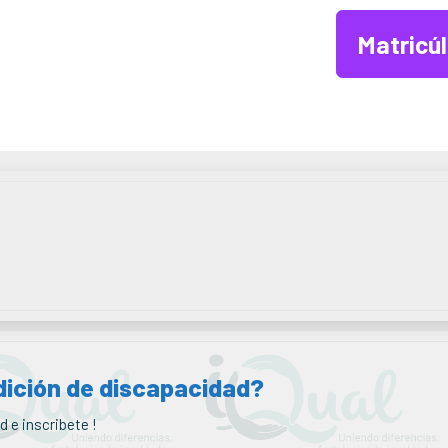
Matricú
dición de discapacidad?
d e inscribete !