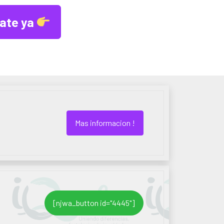
late ya
Mas informacion !
[njwa_button id="4445"]