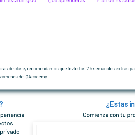
ien esta dirigido
Que aprenderás
Plan de Estudio
oras de clase, recomendamos que inviertas 2 h semanales extras pa
s exámenes de iQAcademy.
?
¿Estas i
xperiencia
Comienza con tu pr
ectos
 privado