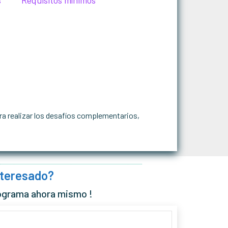
s
Requisitos mínimos
ra realizar los desafíos complementarios,
nteresado?
ograma ahora mismo !