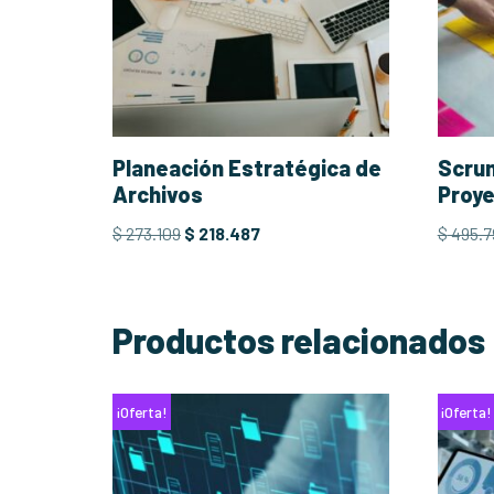
Planeación Estratégica de
Scrum
Archivos
Proye
$
273.109
$
218.487
$
495.7
Productos relacionados
¡Oferta!
¡Oferta!