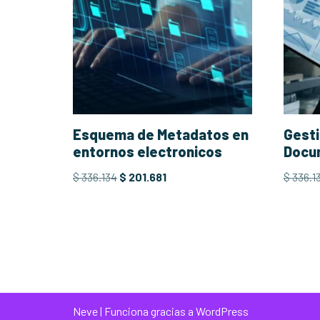
Esquema de Metadatos en
Gesti
entornos electronicos
Docu
$
336.134
$
201.681
$
336.1
Neve
| Funciona gracias a
WordPress