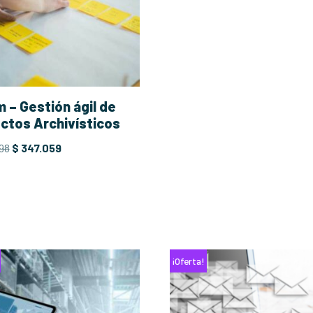
 – Gestión ágil de
ctos Archivísticos
98
$
347.059
¡Oferta!