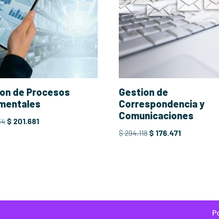
on de Procesos
Gestion de
mentales
Correspondencia y
Comunicaciones
34
$
201.681
$
294.118
$
176.471
P