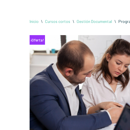
Saltar
Inicio
\
Cursos cortos
\
Gestión Documental
\
Progra
al
contenido
¡Oferta!