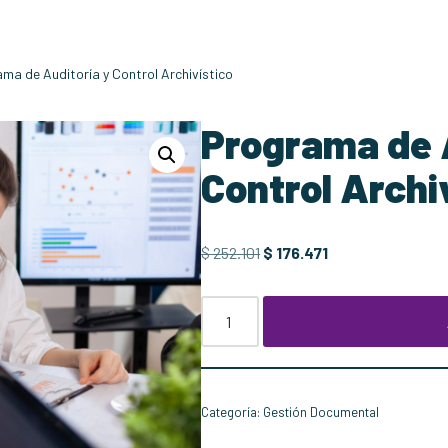
ma de Auditoría y Control Archivístico
Programa de 
Control Archi
$
252.101
$
176.471
Categoría:
Gestión Documental