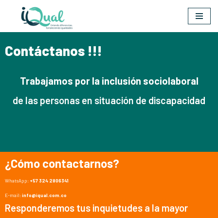
Saltar
al
contenido
Contáctanos !!!
Trabajamos por la inclusión sociolaboral
de las personas en situación de discapacidad
¿Cómo contactarnos?
WhatsApp:
+57 324 2806341
E-mail:
info@iqual.com.co
Responderemos tus inquietudes a la mayor