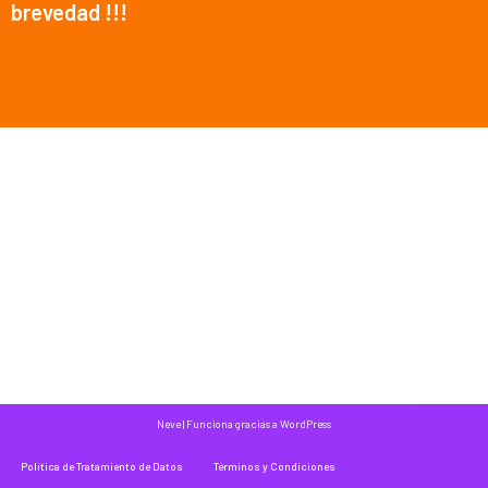
brevedad !!!
Neve
| Funciona gracias a
WordPress
Política de Tratamiento de Datos
Términos y Condiciones