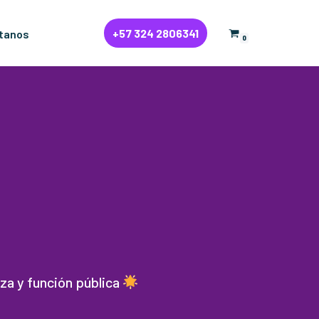
+57 324 2806341
tanos
0
nza y función pública