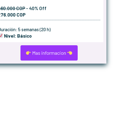
460.000 COP
- 40% Off
276.000 COP
uración: 5 semanas (20 h)
Nivel: Básico
Mas informacion