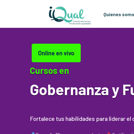
Quienes som
Saltar
al
contenido
Online en vivo
Cursos en
Gobernanza y F
Fortalece tus habilidades para liderar e